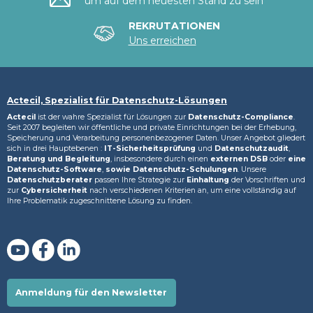
um auf dem neuesten Stand zu sein
REKRUTATIONEN
Uns erreichen
Actecil, Spezialist für Datenschutz-Lösungen
Actecil
ist der wahre Spezialist für Lösungen zur
Datenschutz-Compliance
.
Seit 2007 begleiten wir öffentliche und private Einrichtungen bei der Erhebung,
Speicherung und Verarbeitung personenbezogener Daten. Unser Angebot gliedert
sich in drei Hauptebenen :
IT-Sicherheitsprüfung
und
Datenschutzaudit
,
Beratung und Begleitung
, insbesondere durch einen
externen DSB
oder
eine
Datenschutz-Software
,
sowie Datenschutz-Schulungen
. Unsere
Datenschutzberater
passen Ihre Strategie zur
Einhaltung
der Vorschriften und
zur
Cybersicherheit
nach verschiedenen Kriterien an, um eine vollständig auf
Ihre Problematik zugeschnittene Lösung zu finden.
Anmeldung für den Newsletter