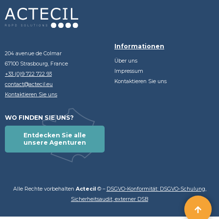
Informationen
204 avenue de Colmar
Über uns
67100 Strasbourg, France
Impressum
+33 (0)9 722 722 93
Kontaktieren Sie uns
contact@actecil.eu
Kontaktieren Sie uns
WO FINDEN SIE UNS?
Entdecken Sie alle
unsere Agenturen
Alle Rechte vorbehalten
Actecil
© –
DSGVO-Konformität: DSGVO-Schulung,
Sicherheitsaudit, externer DSB