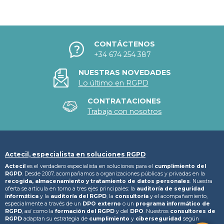
CONTÁCTENOS
+34 674 254 387
NUESTRAS NOVEDADES
Lo último en RGPD
CONTRATACIONES
Trabaja con nosotros
Actecil, especialista en soluciones RGPD
Actecil
es el verdadero especialista en soluciones para el
cumplimiento del
RGPD
. Desde 2007, acompañamos a organizaciones públicas y privadas en la
recogida, almacenamiento y tratamiento
de datos personales
. Nuestra
oferta se articula en torno a tres ejes principales: la
auditoría de seguridad
informática
y la
auditoría del RGPD
, la
consultoría
y el acompañamiento,
especialmente a través de un
DPO externo
o un
programa informático de
RGPD
, así como la
formación del RGPD
y del
DPO
. Nuestros
consultores de
RGPD
adaptan su estrategia de
cumplimiento
y
ciberseguridad
según