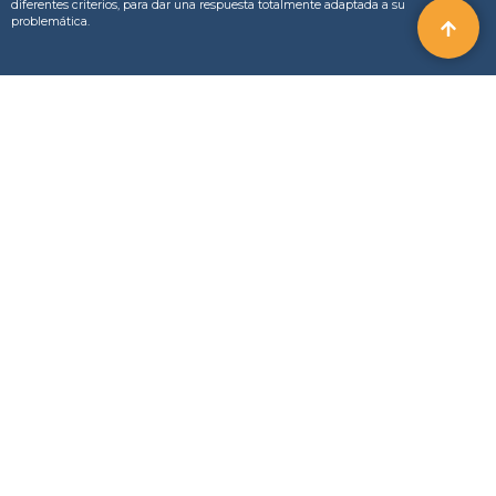
diferentes criterios, para dar una respuesta totalmente adaptada a su
problemática.
Suscribirse a la newsletter
Información
204 avenue de Colmar
FAQ
67000 Strasbourg, France
Noticias y Eventos
+34 674 25 43 87
Quien somos
contact@actecil.eu
Contáctenos
Contáctenos
Unirse a nosotros
Política de protección de datos
¿DÓNDE ESTAMOS?
Aviso Legal – Actecil