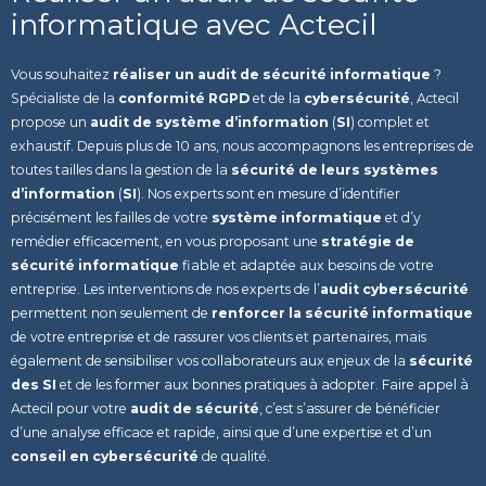
informatique avec Actecil
Vous souhaitez
réaliser un audit de sécurité informatique
?
Spécialiste de la
conformité RGPD
et de la
cybersécurité
, Actecil
propose un
audit de système d’information
(
SI
) complet et
exhaustif. Depuis plus de 10 ans, nous accompagnons les entreprises de
toutes tailles dans la gestion de la
sécurité de leurs systèmes
d’information
(
SI
). Nos experts sont en mesure d’identifier
précisément les failles de votre
système informatique
et d’y
remédier efficacement, en vous proposant une
stratégie de
sécurité informatique
fiable et adaptée aux besoins de votre
entreprise. Les interventions de nos experts de l’
audit cybersécurité
permettent non seulement de
renforcer la sécurité informatique
de votre entreprise et de rassurer vos clients et partenaires, mais
également de sensibiliser vos collaborateurs aux enjeux de la
sécurité
des SI
et de les former aux bonnes pratiques à adopter. Faire appel à
Actecil pour votre
audit de sécurité
, c’est s’assurer de bénéficier
d’une analyse efficace et rapide, ainsi que d’une expertise et d’un
conseil en cybersécurité
de qualité.