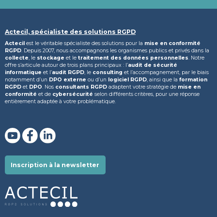
Actecil, spécialiste des solutions RGPD
Actecil
est le véritable spécialiste des solutions pour la
mise en conformité
RGPD
. Depuis 2007, nous accompagnons les organismes publics et privés dans la
collecte
, le
stockage
et le
traitement des données personnelles
. Notre
offre s’articule autour de trois plans principaux : l’
audit de sécurité
informatique
et l’
audit RGPD
, le
consulting
et l’accompagnement, par le biais
notamment d’un
DPO externe
ou d’un
logiciel RGPD
, ainsi que la
formation
RGPD
et
DPO
. Nos
consultants RGPD
adaptent votre stratégie de
mise en
conformité
et de
cybersécurité
selon différents critères, pour une réponse
entièrement adaptée à votre problématique.
Inscription à la newsletter