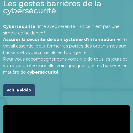
Les gestes barrières de la
cybersécurité
Cybersécurité
rime avec sérénité … Et ce n’est pas une
simple coïncidence !
Assurer la sécurité de son système d’information
est un
travail essentiel pour fermer les portes des organismes aux
hackers et cybercriminels en tout genre.
Pour vous accompagner dans votre vie de tous les jours et
votre vie professionnelle, voici quelques gestes barrières en
matière de
cybersécurité
!
Voir la vidéo