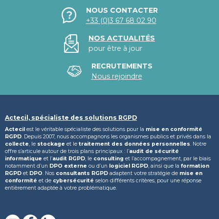
NOUS CONTACTER
+33 (0)3 67 68 02 90
NOS ACTUALITÉS
pour être à jour
RECRUTEMENTS
Nous rejoindre
Actecil, spécialiste des solutions RGPD
Actecil
est le véritable spécialiste des solutions pour la
mise en conformité
RGPD
. Depuis 2007, nous accompagnons les organismes publics et privés dans la
collecte
, le
stockage
et le
traitement des données personnelles
. Notre
offre s’articule autour de trois plans principaux : l’
audit de sécurité
informatique
et l’
audit RGPD
, le
consulting
et l’accompagnement, par le biais
notamment d’un
DPO externe
ou d’un
logiciel RGPD
, ainsi que la
formation
RGPD
et
DPO
. Nos
consultants RGPD
adaptent votre stratégie de
mise en
conformité
et de
cybersécurité
selon différents critères, pour une réponse
entièrement adaptée à votre problématique.