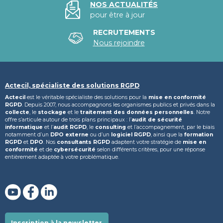
NOS ACTUALITÉS
pour être à jour
RECRUTEMENTS
Nous rejoindre
Actecil, spécialiste des solutions RGPD
Actecil
est le véritable spécialiste des solutions pour la
mise en conformité
RGPD
. Depuis 2007, nous accompagnons les organismes publics et privés dans la
collecte
, le
stockage
et le
traitement des données personnelles
. Notre
offre s’articule autour de trois plans principaux : l’
audit de sécurité
informatique
et l’
audit RGPD
, le
consulting
et l’accompagnement, par le biais
notamment d’un
DPO externe
ou d’un
logiciel RGPD
, ainsi que la
formation
RGPD
et
DPO
. Nos
consultants RGPD
adaptent votre stratégie de
mise en
conformité
et de
cybersécurité
selon différents critères, pour une réponse
entièrement adaptée à votre problématique.
Inscription à la newsletter