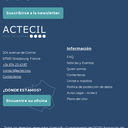
Suscribirse a la newsletter
Información
204 avenue de Colmar
FAQ
67000 Strasbourg, France
Noticias y Eventos
+34 674 25 43 87
Quien somos
contact@actecil.eu
Contáctenos
Contáctenos
Unirse a nosotros
Política de protección de datos
¿DÓNDE ESTAMOS?
Aviso Legal – Actecil
Plano del sitio
Encuentre su oficina
Todos los derechos reservados Actecil © –
Cumplimiento del RGPD: formación del