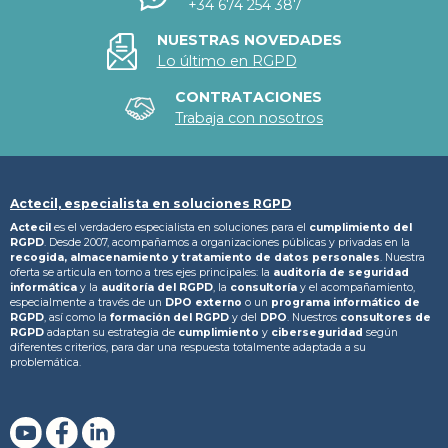
+34 674 254 387
NUESTRAS NOVEDADES
Lo último en RGPD
CONTRATACIONES
Trabaja con nosotros
Actecil, especialista en soluciones RGPD
Actecil
es el verdadero especialista en soluciones para el
cumplimiento del
RGPD
. Desde 2007, acompañamos a organizaciones públicas y privadas en la
recogida, almacenamiento y tratamiento
de datos personales
. Nuestra
oferta se articula en torno a tres ejes principales: la
auditoría de seguridad
informática
y la
auditoría del RGPD
, la
consultoría
y el acompañamiento,
especialmente a través de un
DPO externo
o un
programa informático de
RGPD
, así como la
formación del RGPD
y del
DPO
. Nuestros
consultores de
RGPD
adaptan su estrategia de
cumplimiento
y
ciberseguridad
según
diferentes criterios, para dar una respuesta totalmente adaptada a su
problemática.