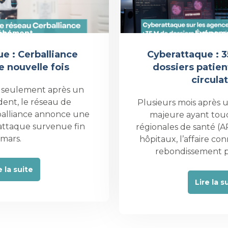
énement
Événem
e : Cerballiance
Cyberattaque : 3
e nouvelle fois
dossiers patien
circula
 seulement après un
dent, le réseau de
Plusieurs mois après
balliance annonce une
majeure ayant tou
attaque survenue fin
régionales de santé (A
mars.
hôpitaux, l’affaire c
rebondissement 
e la suite
Lire la s