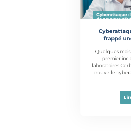
Év
Cyberattaqu
frappé un
Quelques mois
premier inci
laboratoires Cer
nouvelle cyber
Lir