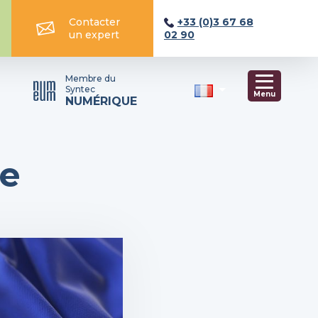
Contacter
+33 (0)3 67 68
un expert
02 90
Membre du
Syntec
Menu
NUMÉRIQUE
pe