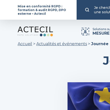
Mise en conformité RGPD :
Je cherc
formation & audit RGPD, DPO
une solu
externe – Actecil
Solutions s
MESURE
Accueil
>
Actualités et événements
>
Journée 
J