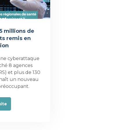
ent
5 millions de
ts remis en
tion
 une cyberattaque
ché 8 agences
RS) et plus de 130
onnaît un nouveau
préoccupant.
uite