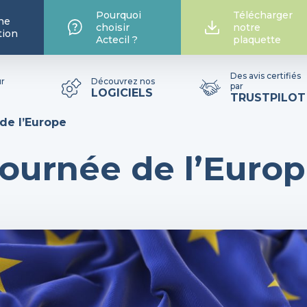
Pourquoi
Télécharger
he
choisir
notre
tion
Actecil ?
plaquette
Des avis certifiés
ur
Découvrez nos
par
LOGICIELS
TRUSTPILOT
de l’Europe
ournée de l’Euro