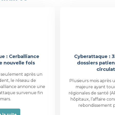
énement
Événem
e : Cerballiance
Cyberattaque : 3
e nouvelle fois
dossiers patien
circula
 seulement après un
dent, le réseau de
Plusieurs mois après
balliance annonce une
majeure ayant tou
attaque survenue fin
régionales de santé (A
mars.
hôpitaux, l’affaire c
rebondissement 
e la suite