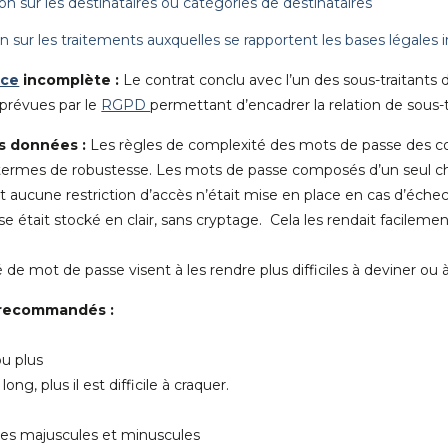
n sur les destinataires ou catégories de destinataires
n sur les traitements auxquelles se rapportent les bases légales 
nce
incomplète :
Le contrat conclu avec l’un des sous-traitant
 prévues par le
RGPD
permettant d’encadrer la relation de sous
s données :
Les règles de complexité des mots de passe des co
 termes de robustesse. Les mots de passe composés d’un seul ch
et aucune restriction d’accès n’était mise en place en cas d’éche
 était stocké en clair, sans cryptage. Cela les rendait facilemen
de mot de passe visent à les rendre plus difficiles à deviner ou à 
 recommandés :
u plus
ng, plus il est difficile à craquer.
es majuscules et minuscules