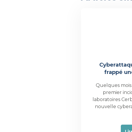
Év
Cyberattaqu
frappé un
Quelques mois
premier inci
laboratoires Cer
nouvelle cyber
Lir