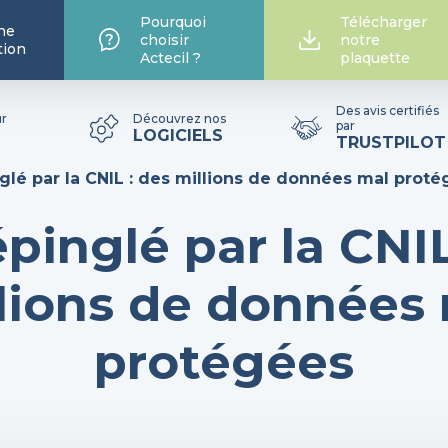
Pourquoi
Télécharger
he
choisir
notre
tion
Actecil ?
plaquette
Des avis certifiés
ur
Découvrez nos
par
LOGICIELS
TRUSTPILOT
glé par la CNIL : des millions de données mal prot
pinglé par la CNIL
lions de données
protégées