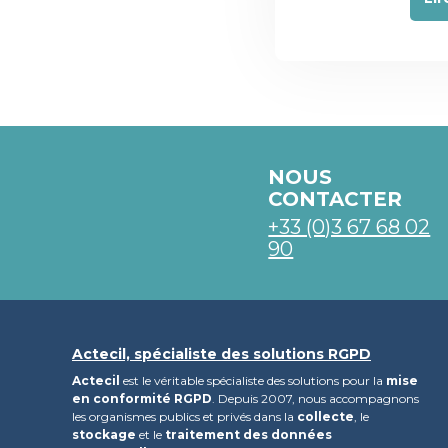
NOUS
CONTACTER
+33 (0)3 67 68 02
90
Actecil, spécialiste des solutions RGPD
Actecil
est le véritable spécialiste des solutions pour la
mise
en conformité RGPD
. Depuis 2007, nous accompagnons
les organismes publics et privés dans la
collecte
, le
stockage
et le
traitement des données