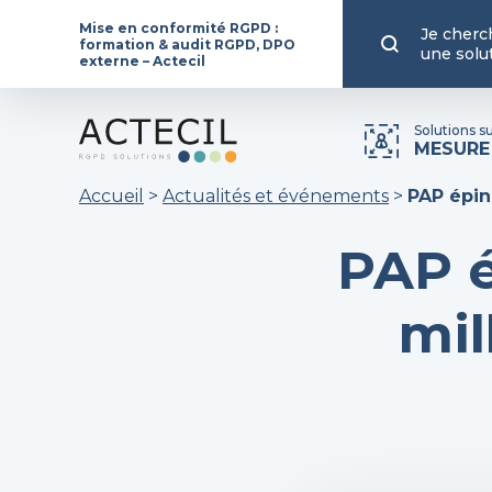
Mise en conformité RGPD :
Je cherc
formation & audit RGPD, DPO
une solu
externe – Actecil
Solutions s
MESURE
Accueil
>
Actualités et événements
>
PAP épin
PAP é
mil