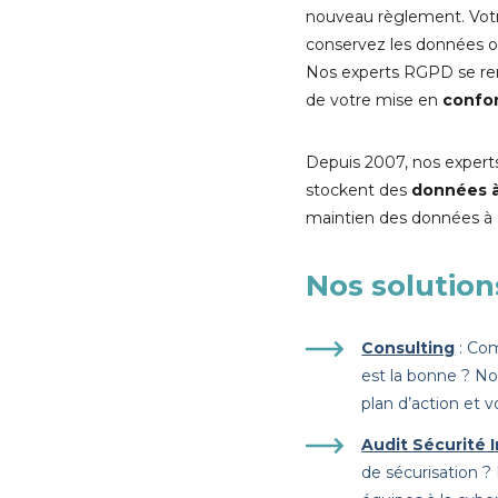
nouveau règlement. Votr
conservez les données o
Nos experts RGPD se ren
de votre mise en
confo
Depuis 2007, nos experts
stockent des
données à
maintien des données à c
Nos solutio
Consulting
: Com
est la bonne ? N
plan d’action et 
Audit Sécurité 
de sécurisation ?