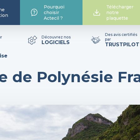
Pourquoi
Télécharger
he
choisir
notre
tion
Actecil ?
plaquette
Des avis certifiés
ur
Découvrez nos
par
LOGICIELS
TRUSTPILOT
ise
 de Polynésie Fr