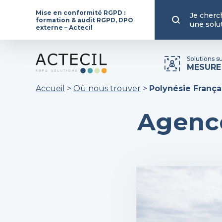
Mise en conformité RGPD :
Je cherc
formation & audit RGPD, DPO
une solu
externe – Actecil
Solutions s
MESURE
Accueil
>
Où nous trouver
>
Polynésie França
Agence