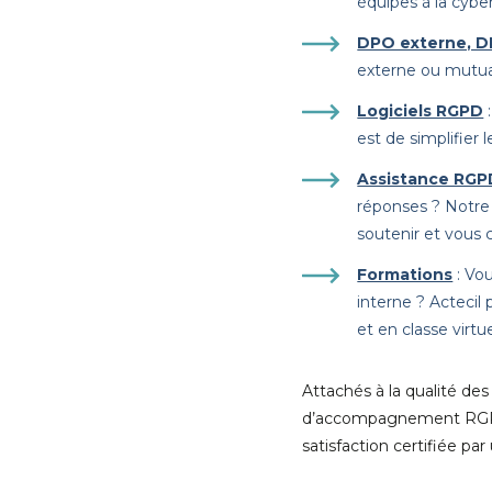
équipes à la cyber
DPO externe, D
externe ou mutua
Logiciels RGPD
est de simplifier
Assistance RGP
réponses ? Notre
soutenir et vous c
Formations
: Vou
interne ? Actecil
et en classe virtue
Attachés à la qualité d
d’accompagnement RGPD,
satisfaction certifiée pa