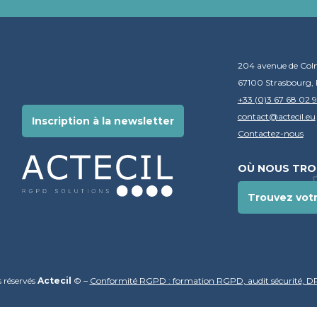
204 avenue de Col
67100 Strasbourg, 
+33 (0)3 67 68 02 
contact@actecil.eu
Inscription à la newsletter
Contactez-nous
OÙ NOUS TRO
Trouvez vot
s réservés
Actecil
© –
Conformité RGPD : formation RGPD, audit sécurité, D