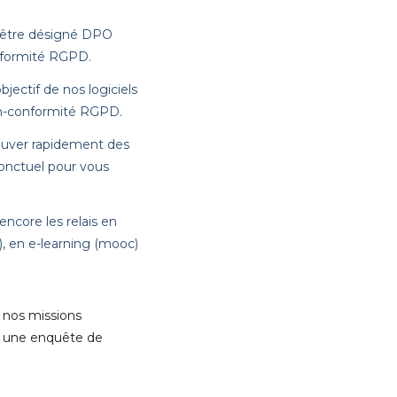
t être désigné DPO
nformité RGPD.
ectif de nos logiciels
non-conformité RGPD.
ouver rapidement des
onctuel pour vous
ncore les relais en
), en e-learning (mooc)
 nos missions
r une enquête de