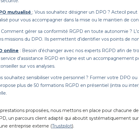
sécurité.
PO mutualisé
: Vous souhaitez désigner un DPO ? Actecil peu
lisé pour vous accompagner dans la mise ou le maintien de co
: Comment gérer sa conformité RGPD en toute autonomie ? L’obj
 les missions du DPO. Ils permettent d’identifier vos points de 
D online
: Besoin d’échanger avec nos experts RGPD afin de tr
 service d’assistance RGPD en ligne est un accompagnement p
onseiller sur vos analyses.
s souhaitez sensibiliser votre personnel ? Former votre DPO ou e
 propose plus de 50 formations RGPD en présentiel (intra ou inter
lle.
es prestations proposées, nous mettons en place pour chacune de
 un parcours client adapté qui aboutit systématiquement su
r une entreprise externe (
Trustpilot
).