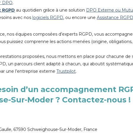
ir DPO
.
t RGPD
au quotidien grâce à une solution
DPO Externe ou Mutua
besoins avec nos
logiciels RGPD
, ou encore une
Assistance RGPD
tance, nos équipes composées d’experts RGPD, vous accompagne
s puissiez comprenne les actions menées (origine, obligations, 
 prestations proposées, nous mettons en place pour chacune de 
 un parcours client adapté à chacun, qui aboutit systématiq
 par une l’entreprise externe
Trustpilot
.
esoin d’un accompagnement RG
e-Sur-Moder ? Contactez-nous !
Gaulle, 67590 Schweighouse-Sur-Moder, France