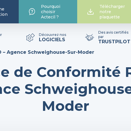
Pourquoi
Télécharger
he
choisir
notre
tion
Actecil ?
plaquette
Des avis certifiés
ur
Découvrez nos
par
LOGICIELS
TRUSTPILOT
D – Agence Schweighouse-Sur-Moder
e de Conformité 
ce Schweighouse
Moder