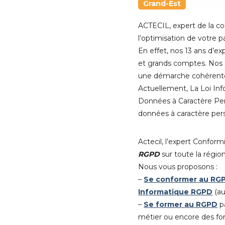
Grand-Est
ACTECIL, expert de la con
l’optimisation de votre 
En effet, nos 13 ans d’e
et grands comptes. Nos s
une démarche cohérent
Actuellement, La Loi Inf
Données à Caractère Pers
données à caractère per
Actecil, l’expert Conf
RGPD
sur toute la régio
Nous vous proposons :
–
Se conformer au RG
Informatique RGPD
(au
–
Se former au RGPD
pa
métier ou encore des for