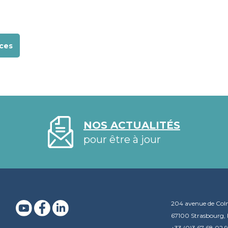
ces
NOS ACTUALITÉS
pour être à jour
204 avenue de Col
67100 Strasbourg, 
+33 (0)3 67 68 02 