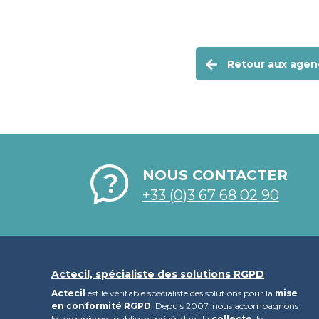
Retour aux agen
NOUS CONTACTER
+33 (0)3 67 68 02 90
Actecil, spécialiste des solutions RGPD
Actecil
est le véritable spécialiste des solutions pour la
mise
en conformité RGPD
. Depuis 2007, nous accompagnons
les organismes publics et privés dans la
collecte
, le