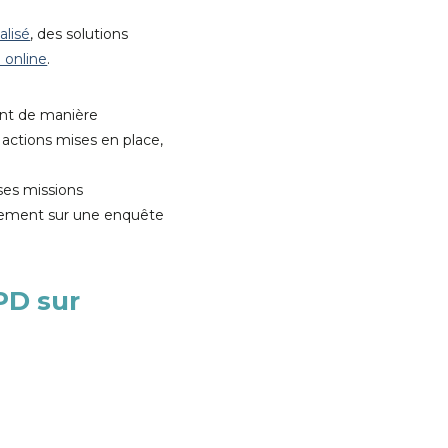
lisé
, des solutions
 online
.
nt de manière
actions mises en place,
ses missions
uement sur une enquête
PD sur