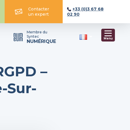
Contacter
+33 (0)3 67 68
un expert
02 90
Membre du
Syntec
Menu
NUMÉRIQUE
RGPD –
-Sur-