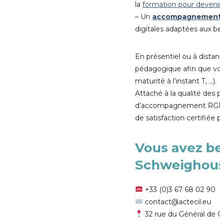
la
formation pour deven
– Un
accompagnemen
digitales adaptées aux 
En présentiel ou à dis
pédagogique afin que vou
maturité à l’instant T, …).
Attaché à la qualité des
d’accompagnement RGPD,
de satisfaction certifiée
Vous avez b
Schweighous
+33 (0)3 67 68 02 90
contact@actecil.eu
32 rue du Général de 