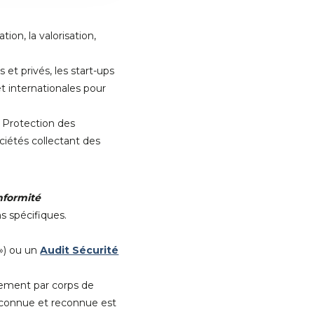
on, la valorisation,
et privés, les start-ups
t internationales pour
a Protection des
ciétés collectant des
nformité
s spécifiques.
») ou un
Audit Sécurité
nnement par corps de
s connue et reconnue est