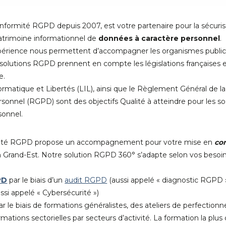
formité RGPD depuis 2007, est votre partenaire pour la sécurisati
patrimoine informationnel de
données à caractère personnel
.
xpérience nous permettent d’accompagner les organismes publics 
olutions RGPD prennent en compte les législations françaises e
e.
ormatique et Libertés (LIL), ainsi que le Règlement Général de l
onnel (RGPD) sont des objectifs Qualité à atteindre pour les so
sonnel.
ormité RGPD propose un accompagnement pour votre mise en
co
n Grand-Est. Notre solution RGPD 360° s’adapte selon vos besoin
PD
par le biais d’un
audit RGPD
(aussi appelé « diagnostic RGPD 
ssi appelé « Cybersécurité »)
r le biais de formations généralistes, des ateliers de perfectio
mations sectorielles par secteurs d’activité. La formation la plu