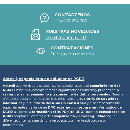
CONTÁCTENOS
+34 674 254 387
NUESTRAS NOVEDADES
Lo último en RGPD
CONTRATACIONES
Trabaja con nosotros
Actecil, especialista en soluciones RGPD
Actecil
es el verdadero especialista en soluciones para el
cumplimiento del
RGPD
. Desde 2007, acompañamos a organizaciones públicas y privadas en la
recogida, almacenamiento y tratamiento
de datos personales
. Nuestra
oferta se articula en torno a tres ejes principales: la
auditoría de seguridad
informática
y la
auditoría del RGPD
, la
consultoría
y el acompañamiento,
especialmente a través de un
DPO externo
o un
programa informático de
RGPD
, así como la
formación del RGPD
y del
DPO
. Nuestros
consultores de
RGPD
adaptan su estrategia de
cumplimiento
y
ciberseguridad
según
diferentes criterios, para dar una respuesta totalmente adaptada a su
problemática.