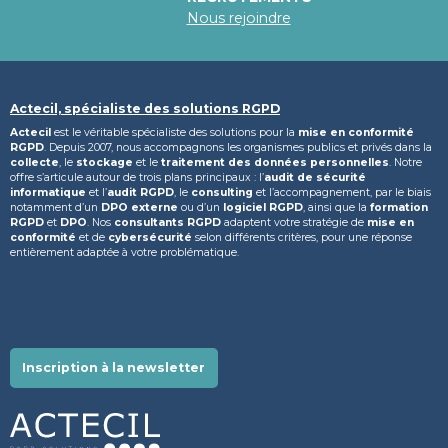
Nous rejoindre
Actecil, spécialiste des solutions RGPD
Actecil
est le véritable spécialiste des solutions pour la
mise en conformité
RGPD
. Depuis 2007, nous accompagnons les organismes publics et privés dans la
collecte
, le
stockage
et le
traitement des données personnelles
. Notre
offre s’articule autour de trois plans principaux : l’
audit de sécurité
informatique
et l’
audit RGPD
, le
consulting
et l’accompagnement, par le biais
notamment d’un
DPO externe
ou d’un
logiciel RGPD
, ainsi que la
formation
RGPD
et
DPO
. Nos
consultants RGPD
adaptent votre stratégie de
mise en
conformité
et de
cybersécurité
selon différents critères, pour une réponse
entièrement adaptée à votre problématique.
Inscription à la newsletter