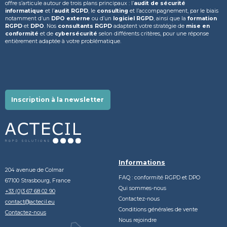
offre s’articule autour de trois plans principaux : l’
audit de sécurité
informatique
et l’
audit RGPD
, le
consulting
et l’accompagnement, par le biais
notamment d’un
DPO externe
ou d’un
logiciel RGPD
, ainsi que la
formation
RGPD
et
DPO
. Nos
consultants RGPD
adaptent votre stratégie de
mise en
conformité
et de
cybersécurité
selon différents critères, pour une réponse
entièrement adaptée à votre problématique.
Inscription à la newsletter
Informations
204 avenue de Colmar
FAQ : conformité RGPD et DPO
67100 Strasbourg, France
Qui sommes-nous
+33 (0)3 67 68 02 90
Contactez-nous
contact@actecil.eu
Conditions générales de vente
Contactez-nous
Nous rejoindre