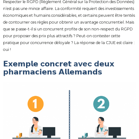
Respecter le RGPD (Règlement Général sur la Protection des Données)
n’est pas une mince affaire. La conformité requiert des investissements
économiques et humains considérables, et certains peuvent être tentés
de contourner ces règles pour obtenir un avantage concurrentiel. Mais
que se passe-t-il si un concurrent profite de son non-respect du RGPD
pour proposer des prix plus attractifs ? Peut-on contester cette
pratique pour concurrence déloyale ? La réponse de la CJUE est claire :
oui !
𝗘𝘅𝗲𝗺𝗽𝗹𝗲 c𝗼𝗻𝗰𝗿𝗲𝘁 avec d𝗲𝘂𝘅
p𝗵𝗮𝗿𝗺𝗮𝗰𝗶𝗲𝗻𝘀 𝗔𝗹𝗹𝗲𝗺𝗮𝗻𝗱𝘀