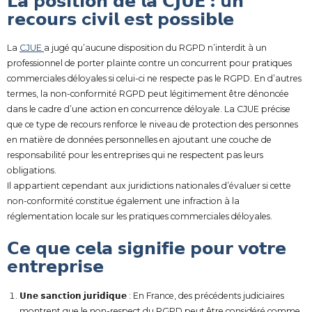
𝗟𝗮 p
𝗼𝘀𝗶𝘁𝗶𝗼𝗻
𝗱𝗲
𝗹𝗮
𝗖𝗝𝗨𝗘 :
u𝗻
r𝗲𝗰𝗼𝘂𝗿𝘀
c𝗶𝘃𝗶𝗹
e𝘀𝘁
p𝗼𝘀𝘀𝗶𝗯𝗹𝗲
La
CJUE
a jugé qu’aucune disposition du RGPD n’interdit à un
professionnel de porter plainte contre un concurrent pour pratiques
commerciales déloyales si celui-ci ne respecte pas le RGPD. En d’autres
termes, la non-conformité RGPD peut légitimement être dénoncée
dans le cadre d’une action en concurrence déloyale. La CJUE précise
que ce type de recours renforce le niveau de protection des personnes
en matière de données personnelles en ajoutant une couche de
responsabilité pour les entreprises qui ne respectent pas leurs
obligations.
Il appartient cependant aux juridictions nationales d’évaluer si cette
non-conformité constitue également une infraction à la
réglementation locale sur les pratiques commerciales déloyales.
𝗖𝗲
q𝘂𝗲
c𝗲𝗹𝗮
s𝗶𝗴𝗻𝗶𝗳𝗶𝗲
p𝗼𝘂𝗿
v𝗼𝘁𝗿𝗲
e𝗻𝘁𝗿𝗲𝗽𝗿𝗶𝘀𝗲
𝗨𝗻𝗲
s𝗮𝗻𝗰𝘁𝗶𝗼𝗻
j𝘂𝗿𝗶𝗱𝗶𝗾𝘂𝗲
: En France, des précédents judiciaires
montrent que le non-respect du RGPD peut être considéré comme