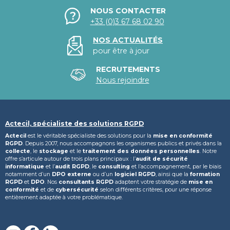
NOUS CONTACTER
+33 (0)3 67 68 02 90
NOS ACTUALITÉS
pour être à jour
RECRUTEMENTS
Nous rejoindre
Actecil, spécialiste des solutions RGPD
Actecil
est le véritable spécialiste des solutions pour la
mise en conformité
RGPD
. Depuis 2007, nous accompagnons les organismes publics et privés dans la
collecte
, le
stockage
et le
traitement des données personnelles
. Notre
offre s’articule autour de trois plans principaux : l’
audit de sécurité
informatique
et l’
audit RGPD
, le
consulting
et l’accompagnement, par le biais
notamment d’un
DPO externe
ou d’un
logiciel RGPD
, ainsi que la
formation
RGPD
et
DPO
. Nos
consultants RGPD
adaptent votre stratégie de
mise en
conformité
et de
cybersécurité
selon différents critères, pour une réponse
entièrement adaptée à votre problématique.