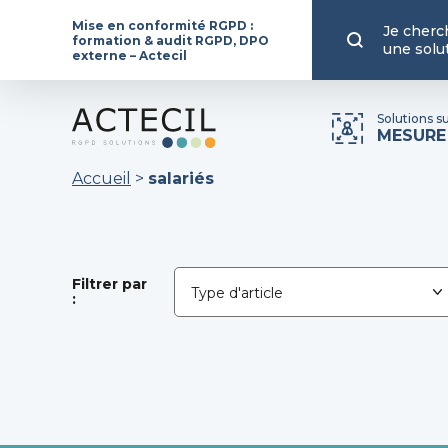
Mise en conformité RGPD :
Je cherc
formation & audit RGPD, DPO
une solu
externe – Actecil
Solutions s
MESURE
Accueil
>
salariés
Filtrer par
: