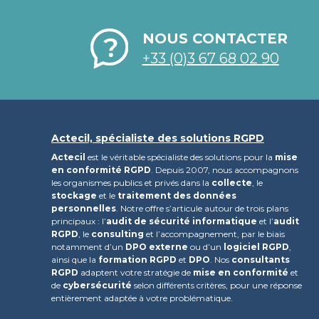
NOUS CONTACTER
+33 (0)3 67 68 02 90
Actecil, spécialiste des solutions RGPD
Actecil
est le véritable spécialiste des solutions pour la
mise
en conformité RGPD
. Depuis 2007, nous accompagnons
les organismes publics et privés dans la
collecte
, le
stockage
et le
traitement des données
personnelles
. Notre offre s’articule autour de trois plans
principaux : l’
audit de sécurité informatique
et l’
audit
RGPD
, le
consulting
et l’accompagnement, par le biais
notamment d’un
DPO externe
ou d’un
logiciel RGPD
,
ainsi que la
formation RGPD
et
DPO
. Nos
consultants
RGPD
adaptent votre stratégie de
mise en conformité
et
de
cybersécurité
selon différents critères, pour une réponse
entièrement adaptée à votre problématique.