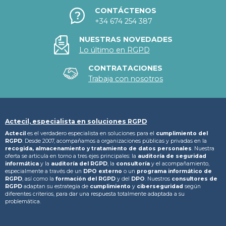
CONTÁCTENOS
+34 674 254 387
NUESTRAS NOVEDADES
Lo último en RGPD
CONTRATACIONES
Trabaja con nosotros
Actecil, especialista en soluciones RGPD
Actecil
es el verdadero especialista en soluciones para el
cumplimiento del
RGPD
. Desde 2007, acompañamos a organizaciones públicas y privadas en la
recogida, almacenamiento y tratamiento
de datos personales
. Nuestra
oferta se articula en torno a tres ejes principales: la
auditoría de seguridad
informática
y la
auditoría del RGPD
, la
consultoría
y el acompañamiento,
especialmente a través de un
DPO externo
o un
programa informático de
RGPD
, así como la
formación del RGPD
y del
DPO
. Nuestros
consultores de
RGPD
adaptan su estrategia de
cumplimiento
y
ciberseguridad
según
diferentes criterios, para dar una respuesta totalmente adaptada a su
problemática.