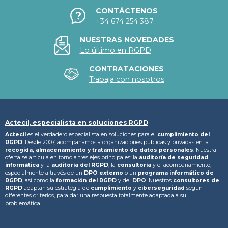
CONTÁCTENOS
+34 674 254 387
NUESTRAS NOVEDADES
Lo último en RGPD
CONTRATACIONES
Trabaja con nosotros
Actecil, especialista en soluciones RGPD
Actecil
es el verdadero especialista en soluciones para el
cumplimiento del
RGPD
. Desde 2007, acompañamos a organizaciones públicas y privadas en la
recogida, almacenamiento y tratamiento
de datos personales
. Nuestra
oferta se articula en torno a tres ejes principales: la
auditoría de seguridad
informática
y la
auditoría del RGPD
, la
consultoría
y el acompañamiento,
especialmente a través de un
DPO externo
o un
programa informático de
RGPD
, así como la
formación del RGPD
y del
DPO
. Nuestros
consultores de
RGPD
adaptan su estrategia de
cumplimiento
y
ciberseguridad
según
diferentes criterios, para dar una respuesta totalmente adaptada a su
problemática.