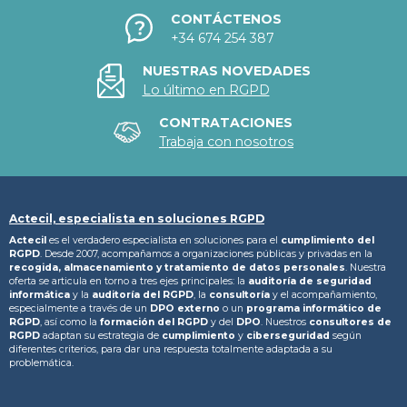
CONTÁCTENOS
+34 674 254 387
NUESTRAS NOVEDADES
Lo último en RGPD
CONTRATACIONES
Trabaja con nosotros
Actecil, especialista en soluciones RGPD
Actecil
es el verdadero especialista en soluciones para el
cumplimiento del
RGPD
. Desde 2007, acompañamos a organizaciones públicas y privadas en la
recogida, almacenamiento y tratamiento
de datos personales
. Nuestra
oferta se articula en torno a tres ejes principales: la
auditoría de seguridad
informática
y la
auditoría del RGPD
, la
consultoría
y el acompañamiento,
especialmente a través de un
DPO externo
o un
programa informático de
RGPD
, así como la
formación del RGPD
y del
DPO
. Nuestros
consultores de
RGPD
adaptan su estrategia de
cumplimiento
y
ciberseguridad
según
diferentes criterios, para dar una respuesta totalmente adaptada a su
problemática.