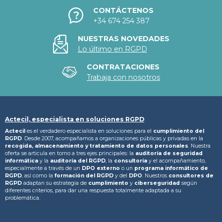
CONTÁCTENOS
+34 674 254 387
NUESTRAS NOVEDADES
Lo último en RGPD
CONTRATACIONES
Trabaja con nosotros
Actecil, especialista en soluciones RGPD
Actecil
es el verdadero especialista en soluciones para el
cumplimiento del
RGPD
. Desde 2007, acompañamos a organizaciones públicas y privadas en la
recogida, almacenamiento y tratamiento
de datos personales
. Nuestra
oferta se articula en torno a tres ejes principales: la
auditoría de seguridad
informática
y la
auditoría del RGPD
, la
consultoría
y el acompañamiento,
especialmente a través de un
DPO externo
o un
programa informático de
RGPD
, así como la
formación del RGPD
y del
DPO
. Nuestros
consultores de
RGPD
adaptan su estrategia de
cumplimiento
y
ciberseguridad
según
diferentes criterios, para dar una respuesta totalmente adaptada a su
problemática.