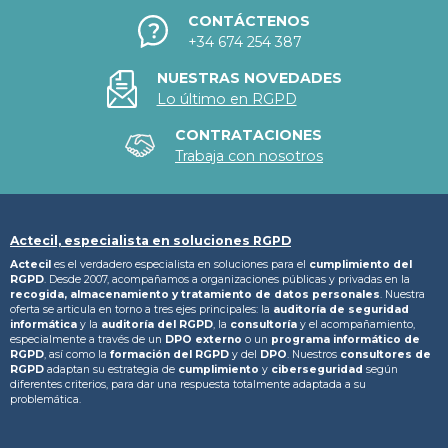
CONTÁCTENOS
+34 674 254 387
NUESTRAS NOVEDADES
Lo último en RGPD
CONTRATACIONES
Trabaja con nosotros
Actecil, especialista en soluciones RGPD
Actecil
es el verdadero especialista en soluciones para el
cumplimiento del
RGPD
. Desde 2007, acompañamos a organizaciones públicas y privadas en la
recogida, almacenamiento y tratamiento
de datos personales
. Nuestra
oferta se articula en torno a tres ejes principales: la
auditoría de seguridad
informática
y la
auditoría del RGPD
, la
consultoría
y el acompañamiento,
especialmente a través de un
DPO externo
o un
programa informático de
RGPD
, así como la
formación del RGPD
y del
DPO
. Nuestros
consultores de
RGPD
adaptan su estrategia de
cumplimiento
y
ciberseguridad
según
diferentes criterios, para dar una respuesta totalmente adaptada a su
problemática.