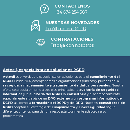
CONTÁCTENOS
+34 674 254 387
NUESTRAS NOVEDADES
Lo último en RGPD
CONTRATACIONES
Trabaja con nosotros
Actecil, especialista en soluciones RGPD
Actecil
es el verdadero especialista en soluciones para el
cumplimiento del
RGPD
. Desde 2007, acompañamos a organizaciones públicas y privadas en la
recogida, almacenamiento y tratamiento
de datos personales
. Nuestra
oferta se articula en torno a tres ejes principales: la
auditoría de seguridad
informática
y la
auditoría del RGPD
, la
consultoría
y el acompañamiento,
especialmente a través de un
DPO externo
o un
programa informático de
RGPD
, así como la
formación del RGPD
y del
DPO
. Nuestros
consultores de
RGPD
adaptan su estrategia de
cumplimiento
y
ciberseguridad
según
diferentes criterios, para dar una respuesta totalmente adaptada a su
problemática.