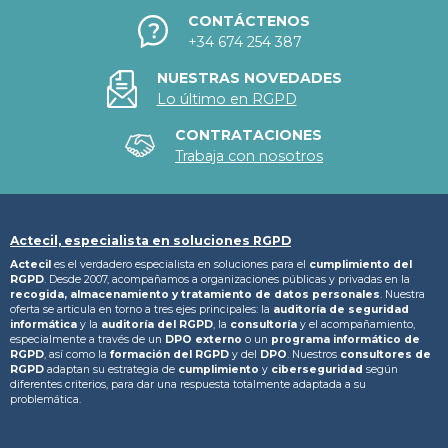
CONTÁCTENOS
+34 674 254 387
NUESTRAS NOVEDADES
Lo último en RGPD
CONTRATACIONES
Trabaja con nosotros
Actecil, especialista en soluciones RGPD
Actecil
es el verdadero especialista en soluciones para el
cumplimiento del
RGPD
. Desde 2007, acompañamos a organizaciones públicas y privadas en la
recogida, almacenamiento y tratamiento
de datos personales
. Nuestra
oferta se articula en torno a tres ejes principales: la
auditoría de seguridad
informática
y la
auditoría del RGPD
, la
consultoría
y el acompañamiento,
especialmente a través de un
DPO externo
o un
programa informático de
RGPD
, así como la
formación del RGPD
y del
DPO
. Nuestros
consultores de
RGPD
adaptan su estrategia de
cumplimiento
y
ciberseguridad
según
diferentes criterios, para dar una respuesta totalmente adaptada a su
problemática.