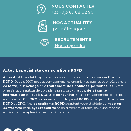
NOUS CONTACTER
+33 (0)3 67 68 02 90
NOS ACTUALITÉS
pour être à jour
RECRUTEMENTS
Nous rejoindre
Actecil, spécialiste des solutions RGPD
Actecil
est le véritable spécialiste des solutions pour la
mise en conformité
RGPD
. Depuis 2007, nous accompagnons les organismes publics et privés dans la
collecte
, le
stockage
et le
traitement des données personnelles
. Notre
offre s’articule autour de trois plans principaux : l’
audit de sécurité
informatique
et l’
audit RGPD
, le
consulting
et l’accompagnement, par le biais
notamment d’un
DPO externe
ou d’un
logiciel RGPD
, ainsi que la
formation
RGPD
et
DPO
. Nos
consultants RGPD
adaptent votre stratégie de
mise en
conformité
et de
cybersécurité
selon différents critères, pour une réponse
entièrement adaptée à votre problématique.