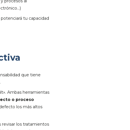
 y procesos al
ectrónico…)
, potenciará tu capacidad
ctiva
ponsabilidad que tiene
.
ult». Ambas herramientas
yecto o proceso
 defecto los más altos
 revisar los tratamientos