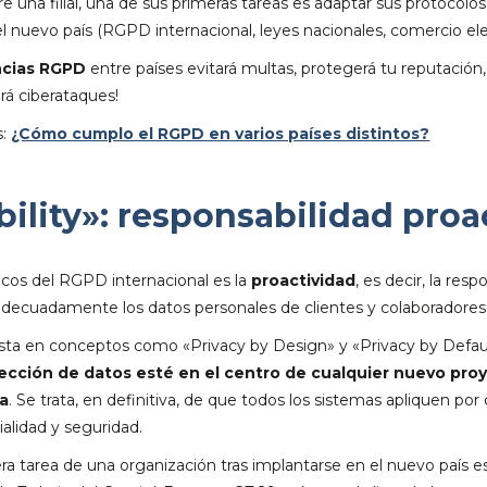
una filial, una de sus primeras tareas es adaptar sus protocolos
el nuevo país (RGPD internacional, leyes nacionales, comercio el
ncias RGPD
entre países evitará multas, protegerá tu reputación
ará ciberataques!
s:
¿Cómo cumplo el RGPD en varios países distintos?
ility»: responsabilidad proa
sicos del RGPD internacional es la
proactividad
, es decir, la res
adecuadamente los datos personales de clientes y colaboradores
iesta en conceptos como «Privacy by Design» y «Privacy by Defa
tección de datos esté en el centro de cualquier nuevo pro
a
. Se trata, en definitiva, de que todos los sistemas apliquen por
alidad y seguridad.
ra tarea de una organización tras implantarse en el nuevo país es