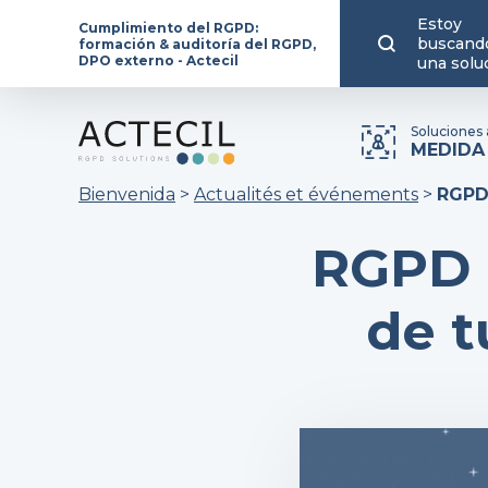
Estoy
Cumplimiento del RGPD:
buscand
formación & auditoría del RGPD,
DPO externo - Actecil
una solu
Soluciones 
MEDIDA
Bienvenida
>
Actualités et événements
>
RGPD 
RGPD i
de t