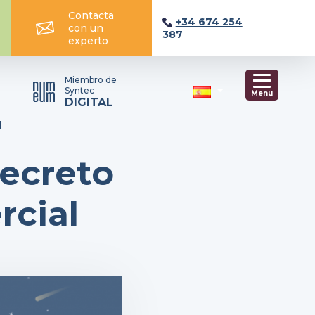
Contacta
+34 674 254
con un
387
experto
Miembro de
Syntec
Menu
DIGITAL
l
secreto
rcial