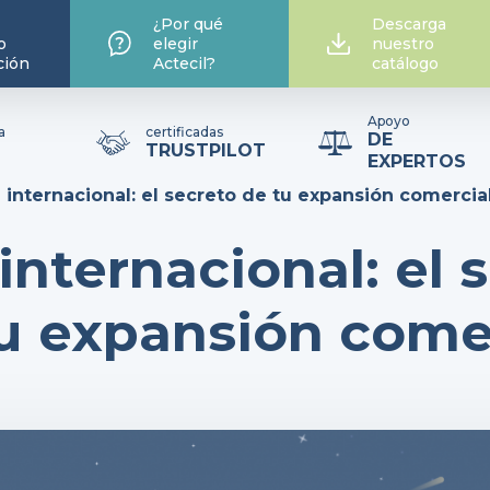
¿Por qué
Descarga
o
elegir
nuestro
ción
Actecil?
catálogo
Apoyo
a
certificadas
DE
TRUSTPILOT
EXPERTOS
internacional: el secreto de tu expansión comercia
nternacional: el 
u expansión come