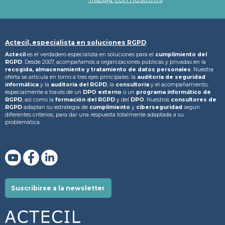
Actecil, especialista en soluciones RGPD
Actecil
es el verdadero especialista en soluciones para el
cumplimiento del
RGPD
. Desde 2007, acompañamos a organizaciones públicas y privadas en la
recogida, almacenamiento y tratamiento
de datos personales
. Nuestra
oferta se articula en torno a tres ejes principales: la
auditoría de seguridad
informática
y la
auditoría del RGPD
, la
consultoría
y el acompañamiento,
especialmente a través de un
DPO externo
o un
programa informático de
RGPD
, así como la
formación del RGPD
y del
DPO
. Nuestros
consultores de
RGPD
adaptan su estrategia de
cumplimiento
y
ciberseguridad
según
diferentes criterios, para dar una respuesta totalmente adaptada a su
problemática.
Suscribirse a la newsletter